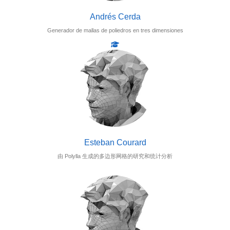
Andrés Cerda
Generador de mallas de poliedros en tres dimensiones
Esteban Courard
由 Polylla 生成的多边形网格的研究和统计分析