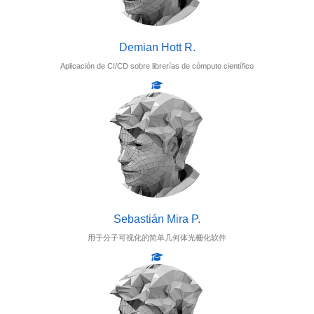
Demian Hott R.
Aplicación de CI/CD sobre librerías de cómputo científico
Sebastián Mira P.
用于分子可视化的简单几何体光栅化软件