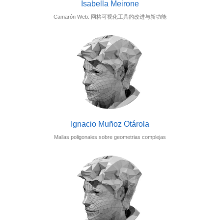
Isabella Meirone
Camarón Web: 网格可视化工具的改进与新功能
Ignacio Muñoz Otárola
Mallas poligonales sobre geometrias complejas