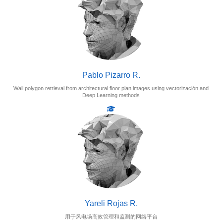
Pablo Pizarro R.
Wall polygon retrieval from architectural floor plan images using vectorización and
Deep Learning methods
Yareli Rojas R.
用于风电场高效管理和监测的网络平台